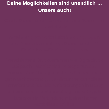
Deine Möglichkeiten sind unendlich …
Unsere auch!
Coole Sweat- und T-Shirts für dein Team - mit
Textildruck
Veredelung von Arbeitsbekleidung, Sport-
und Frei
zeitbekleidung, Sweat- und T-
Shirts,
Polo-Shirts, Caps u.v.m
Verschiedene Druckverfahren wie Digitaldruck
Softpatch Transfer sind im Gegensatz zu
anderen Ausführungen sehr haltbar und sehr
gut waschbeständig. Als Allrounder kann dieser
Transferdruck fast alle Anforderungen in Bezug
auf eine schnelle Verarbeitung und sehr gute
Haltbarkeit in Verbindung mit einer hohen
Farbbrillanz erfüllen.