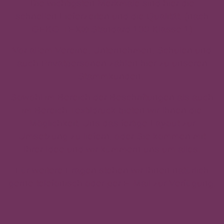
Die wichtigsten Merkmale sind hier die
schnellen Lieferzeiten und die Qualität. (nach
OEKO-TEX® Standard 100 Klasse 1)
Vor allem Vereine, Unternehmen, Schulen und
auch Privatpersonen zählen hier zu unseren
Stammkunden.
Sowohl im Bereich der Beschriftungen als auch
im Bereich Textildruck bieten wir Ihnen die
Möglichkeit: Uns das fertige Layout zur
Umsetzung zu liefern, oder Sie kommen mit
Ihrer Idee und wir kümmern uns um alles.
Für weitere Fragen stehen wir Ihnen natürlich
gerne telefonisch oder per E-Mail zur Verfügung.